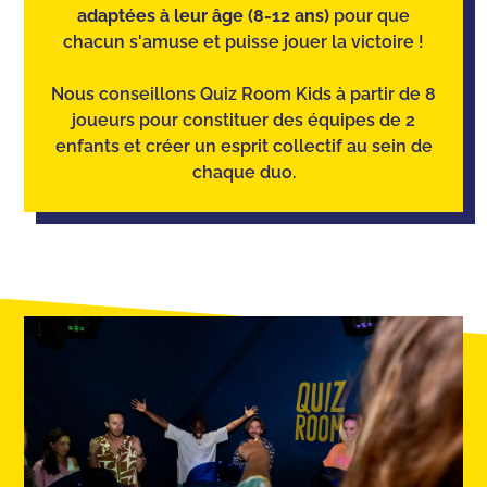
adaptées à leur âge (8-12 ans)
pour que
chacun s'amuse et puisse jouer la victoire !
Nous conseillons Quiz Room Kids à partir de 8
joueurs pour constituer des équipes de 2
enfants et créer un esprit collectif au sein de
chaque duo.