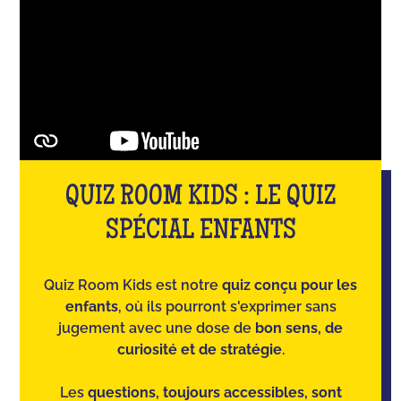
QUIZ ROOM KIDS : LE QUIZ
SPÉCIAL ENFANTS
Quiz Room Kids est notre
quiz conçu pour les
enfants
, où ils pourront s'exprimer sans
jugement avec une dose de
bon sens, de
curiosité et de stratégie
.
Les
questions, toujours accessibles, sont