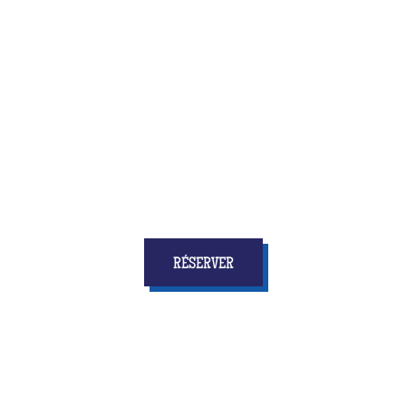
Quiz Room, c’est la toute nouvelle activité qui allie
amusement et réflexion, vitesse et concertation
... et
surtout qui donnera à tous les enfants
des étoiles
dans les yeux et des souvenirs pour longtemps !
RÉSERVER