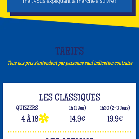
mail vous expliquant la marche à suivre !
TARIFS
Tous nos prix s’entendent par personne sauf indication contraire
LES CLASSIQUES
QUIZZERS
1h (1 Jeu)
1h30 (2-3 Jeux)
4 À 18
14.9
€
19.9
€