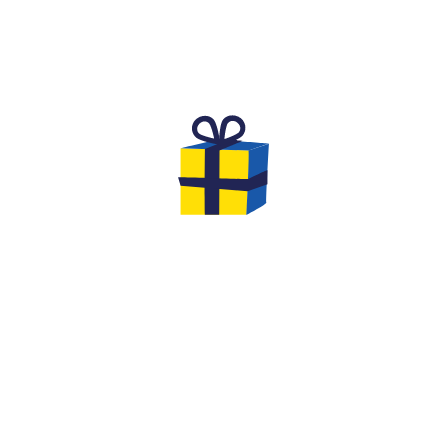
L'ANNIVERSAIRE DE RÊVE POUR
DES ENFANTS
Vous cherchez une activité originale et inoubliable
pour fêter l'anniversaire de votre
enfant de 8 à 12
ans
avec ses amis ?