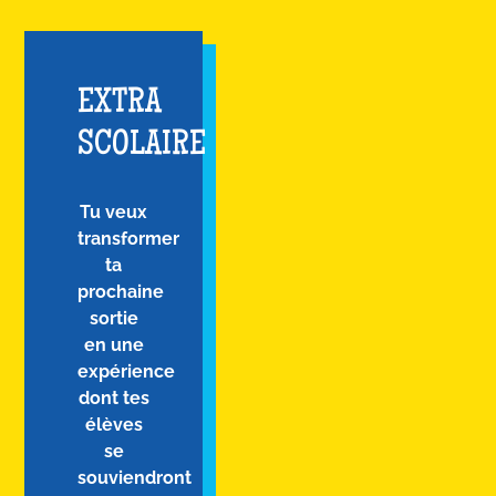
EXTRA
SCOLAIRE
Tu veux
transformer
ta
prochaine
sortie
en une
expérience
dont tes
élèves
se
souviendront