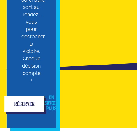
sont au
rendez-
vous
pour
décrocher
la
victoire.
Chaque
décision
compte
!
EN
SAVOIR
RÉSERVER
PLUS