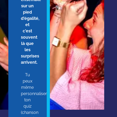
sur un
pied
d'égalité,
et
c'est
souvent
là que
les
surprises
arrivent.
Tu
peux
même
personnaliser
ton
quiz
(chanson