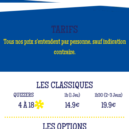
TARIFS
Tous nos prix s'entendent par personne, sauf indication
contraire.
LES CLASSIQUES
QUIZZERS
1h (1 Jeu)
1h30 (2-3 Jeux)
4 À 18
14.9
€
19.9
€
LES OPTIONS