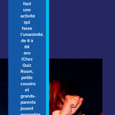
faut
une
activité
qui
fasse
l'unanimité,
de 8 à
88
ans
!Chez
Quiz
Room,
petits
cousins
et
grands-
parents
jouent
ensemble