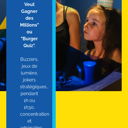
Veut
Gagner
des
Millions"
ou
"Burger
Quiz".
Buzzers,
jeux de
lumière,
jokers
stratégiques…
pendant
1h ou
1h30,
concentration
et
adrénaline