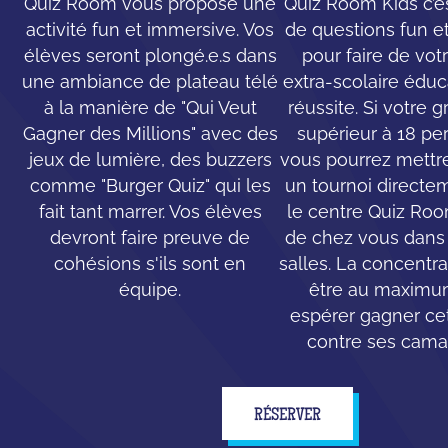
Quiz Room vous propose une
Quiz Room Kids c’e
activité fun et immersive. Vos
de questions fun e
élèves seront plongé.e.s dans
pour faire de votr
une ambiance de plateau télé
extra-scolaire éduc
à la manière de "Qui Veut
réussite. Si votre 
Gagner des Millions" avec des
supérieur à 18 pe
jeux de lumière, des buzzers
vous pourrez mettr
comme "Burger Quiz" qui les
un tournoi directe
fait tant marrer. Vos élèves
le centre Quiz Ro
devront faire preuve de
de chez vous dans 
cohésions s'ils sont en
salles. La concentr
équipe.
être au maximu
espérer gagner cet
contre ses cama
RÉSERVER