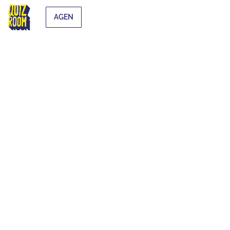
AGEN
EXTRA-SCOLAIRE
QU'EST-CE QUE C'EST ?