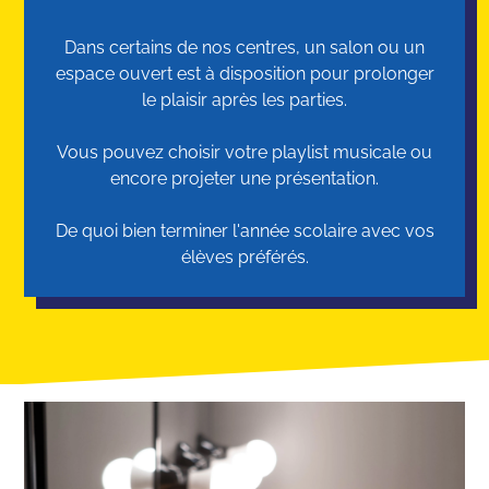
Dans certains de nos centres, un salon ou un
espace ouvert est à disposition pour prolonger
le plaisir après les parties.
Vous pouvez choisir votre playlist musicale ou
encore projeter une présentation.
De quoi bien terminer l'année scolaire avec vos
élèves préférés.