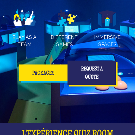
PLAY AS A
DIFFERENT
IMMERSIVE
TEAM
GAMES
SPACES
REQUEST A
PACKAGES
QUOTE
L'EXPÉRIENCE QUIZ ROOM