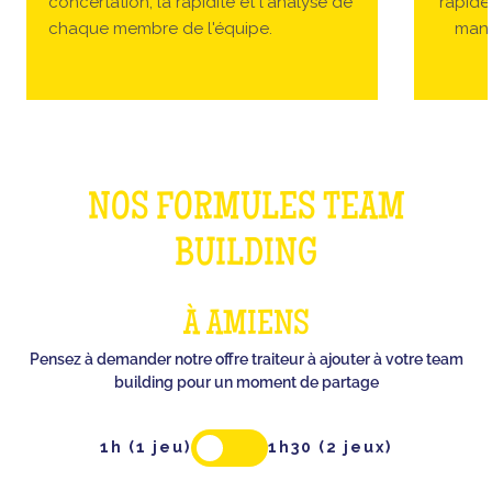
concertation, la rapidité et l'analyse de
rapides
chaque membre de l'équipe.
manc
NOS FORMULES TEAM
BUILDING
À AMIENS
Pensez à demander notre offre traiteur à ajouter à votre team
building pour un moment de partage
1h (1 jeu)
1h30 (2 jeux)