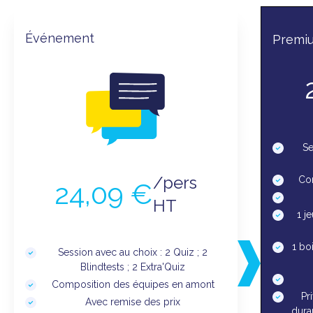
Événement
Premi
Se
/pers
Co
24,09 €
HT
1 j
1 bo
Session avec au choix : 2 Quiz ; 2
Blindtests ; 2 Extra'Quiz
Composition des équipes en amont
Pr
Avec remise des prix
dura