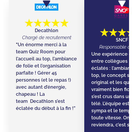
Decathlon
Chargé de recrutement
SNCF
"Un énorme merci à la
Responsable d’
team Quiz Room pour
Une expérience g
l’accueil au top, l’ambiance
entre collègues ! 
de folie et l’organisation
éclatés : l’ambian
parfaite ! Gérer 45
top, le concept s
personnes (et le repas !)
original et les qu
avec autant d’énergie,
vraiment bien fic
chapeau ! La
s’est crus dans un 
team Decathlon s’est
télé. L’équipe est
éclatée du début à la fin !”
sympa et le temps 
toute vitesse. On
reviendra, c’est sû