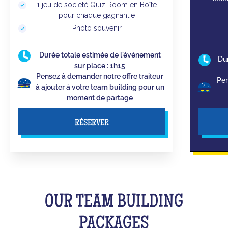
1 jeu de société Quiz Room en Boîte
pour chaque gagnant.e
Photo souvenir
Durée totale estimée de l'évènement
Du
sur place : 1h15
Pensez à demander notre offre traiteur
Pen
à ajouter à votre team building pour un
moment de partage
RÉSERVER
OUR TEAM BUILDING
PACKAGES