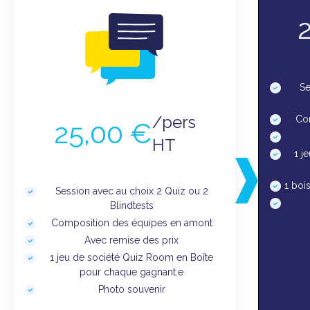
Se
/pers
Co
25,00 €
HT
1 j
1 boi
Session avec au choix 2 Quiz ou 2
Blindtests
Composition des équipes en amont
Avec remise des prix
1 jeu de société Quiz Room en Boîte
pour chaque gagnant.e
Photo souvenir