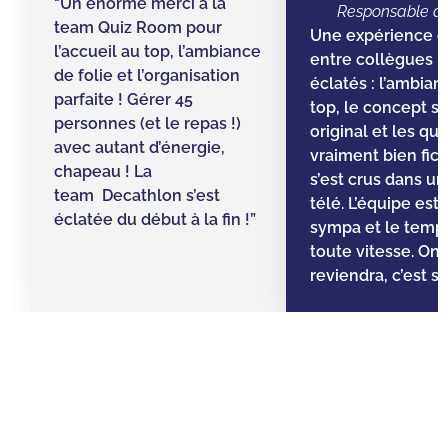
"Un énorme merci à la
Responsable d’
team Quiz Room pour
Une expérience g
l’accueil au top, l’ambiance
entre collègues ! 
de folie et l’organisation
éclatés : l’ambian
parfaite ! Gérer 45
top, le concept s
personnes (et le repas !)
original et les qu
avec autant d’énergie,
vraiment bien fic
chapeau ! La
s’est crus dans un 
team Decathlon s’est
télé. L’équipe est
éclatée du début à la fin !”
sympa et le temps 
toute vitesse. On
reviendra, c’est sû