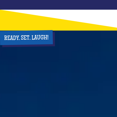
READY. SET. LAUGH!