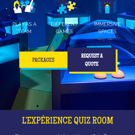
PLAY AS A
DIFFERENT
IMMERSIVE
TEAM
GAMES
SPACES
REQUEST A
PACKAGES
QUOTE
L'EXPÉRIENCE QUIZ ROOM