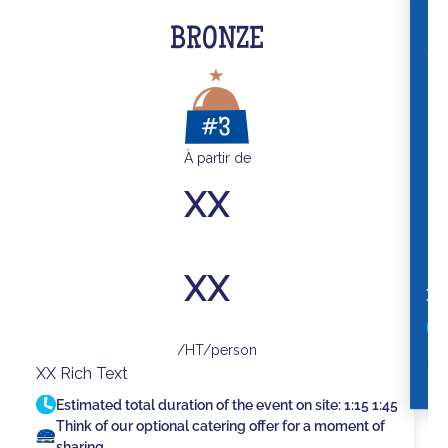
BRONZE
À partir de
XX
XX
XX
/HT/person
XX Rich Text
Estimated total duration of the event on site:
1:15
1:45
Think of our optional catering offer for a moment of
sharing