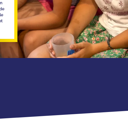
un
de
le
et