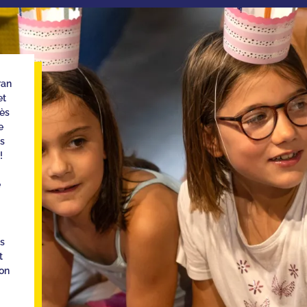
ran
et
rès
e
es
!
e
es
t
on