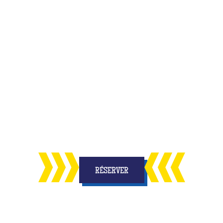
inale et inoubliable pour fêter l'anniversaire de
ses amis ?
uvelle activité qui allie
amusement et réflexion, 
us les enfants
des étoiles dans les yeux et des s
RÉSERVER