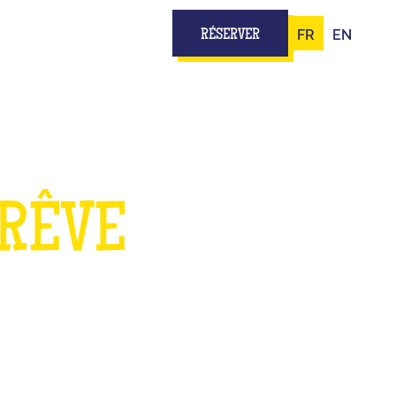
FR
EN
RÉSERVER
 RÊVE
TS