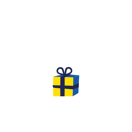
QU'EST-CE QUE C'EST ?
RSAIRE DE RÊVE POUR DE