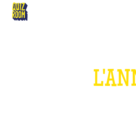
RODEZ
L'AN
P