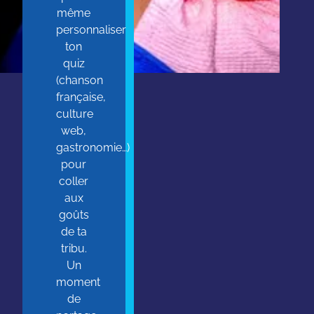
même
personnaliser
ton
quiz
(chanson
française,
culture
web,
gastronomie…)
pour
coller
aux
goûts
de ta
tribu.
Un
moment
de