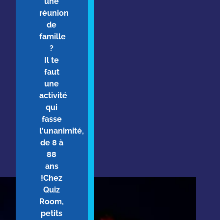
une
réunion
de
famille
?
Il te
faut
une
activité
qui
fasse
l'unanimité,
de 8 à
88
ans
!Chez
Quiz
Room,
petits