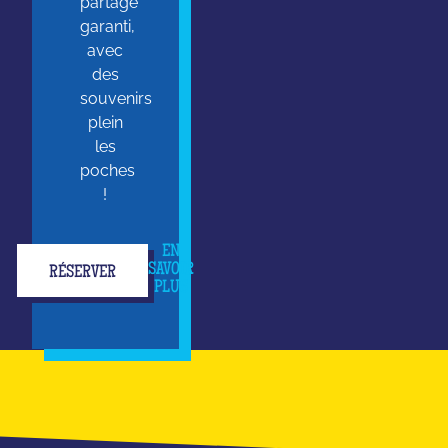
partage
garanti,
avec
des
souvenirs
plein
les
poches
!
EN
SAVOIR
RÉSERVER
PLUS