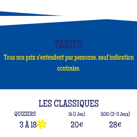
TARIFS
Tous nos prix s'entendent par personne, sauf indication
contraire.
LES CLASSIQUES
QUIZZERS
1h (1 Jeu)
1h30 (2-3 Jeux)
3 À 18
20
€
28
€