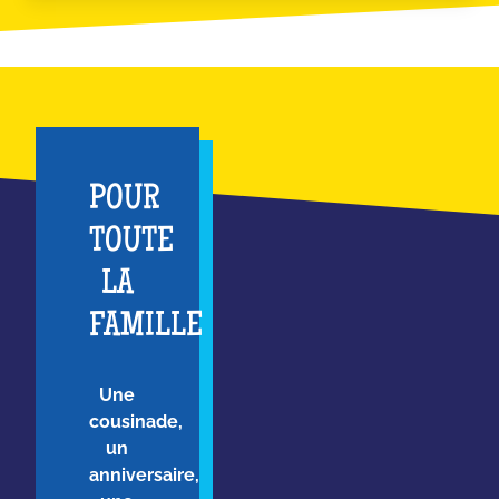
POUR
TOUTE
LA
FAMILLE
Une
cousinade,
un
anniversaire,