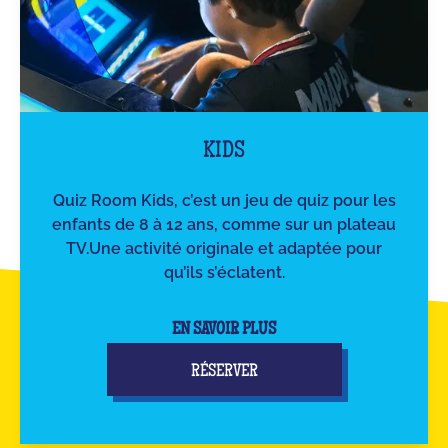
KIDS
Quiz Room Kids, c’est un jeu de quiz pour les
enfants de 8 à 12 ans, comme sur un plateau
TV.Une activité originale et adaptée pour
qu’ils s’éclatent.
EN SAVOIR PLUS
RÉSERVER