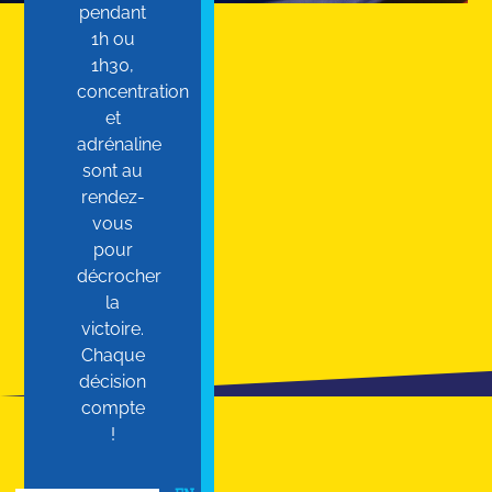
pendant
1h ou
1h30,
concentration
et
adrénaline
sont au
rendez-
vous
pour
décrocher
la
victoire.
Chaque
décision
compte
!