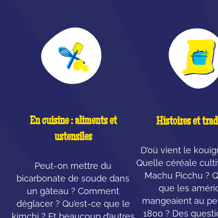
En cuisine : aliments et
Histoires et trad
ustensiles
D’où vient le koui
Quelle céréale cult
Peut-on mettre du
Machu Picchu ? Q
bicarbonate de soude dans
que les améri
un gâteau ? Comment
mangeaient au pet
déglacer ? Qu’est-ce que le
1800 ? Des questi
kimchi ? Et beaucoup d’autres