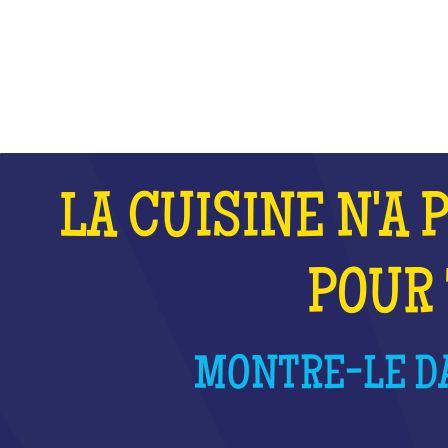
QU'EST-CE QUE C'EST ?
LA CUISINE N'A 
POUR 
MONTRE-LE DA