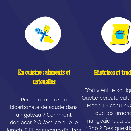
En cuisine : aliments et
Histoires et trad
ustensiles
D’où vient le koui
Quelle céréale cult
Peut-on mettre du
Machu Picchu ? Q
bicarbonate de soude dans
que les améri
un gâteau ? Comment
mangeaient au pet
déglacer ? Qu’est-ce que le
1800 ? Des questi
kimchi ? Et beaucoup d’autres