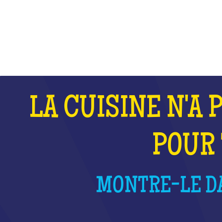
QU'EST-CE QUE C'EST ?
LA CUISINE N'A 
POUR 
MONTRE-LE DA