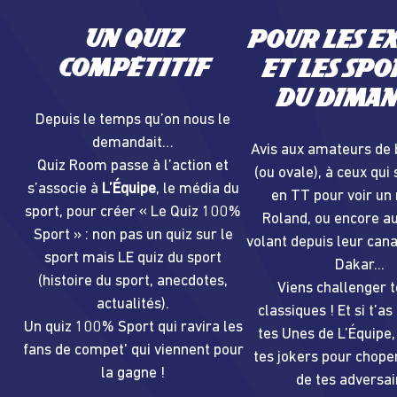
Un quiz
Pour les e
compétitif
et les spo
du dima
Depuis le temps qu’on nous le
demandait…
Avis aux amateurs de 
Quiz Room passe à l’action et
(ou ovale), à ceux qui
s’associe à
L’Équipe
, le média du
en TT pour voir un
sport, pour créer « Le Quiz 100%
Roland, ou encore a
Sport » : non pas un quiz sur le
volant depuis leur cana
sport mais LE quiz du sport
Dakar...
(histoire du sport, anecdotes,
Viens challenger t
actualités).
classiques ! Et si t’as
Un quiz 100% Sport qui ravira les
tes Unes de L’Équipe,
fans de compet' qui viennent pour
tes jokers pour choper
la gagne !
de tes adversai