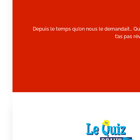
Depuis le temps qu’on nous le demandait… Quiz
t’as pas ré