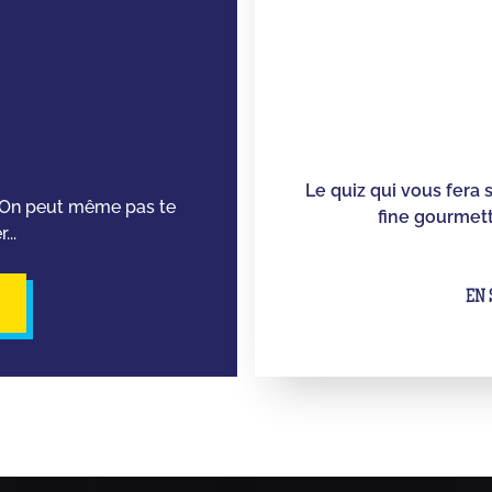
Le quiz qui vous fera 
. On peut même pas te
fine gourmett
...
EN 