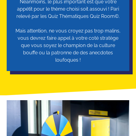
Néanmoins, le plus important est que votre
appétit pour le thème choisi soit assouvi ! Pari
relevé par les Quiz Thématiques Quiz Room©.
Mais attention, ne vous croyez pas trop malins,
vous devrez faire appel à votre coté stratège
que vous soyez le champion de la culture
bouffe ou la patronne de des anecdotes
loufoques !