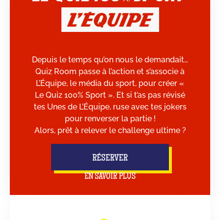
Depuis le temps qu’on nous le demandait…
Quiz Room passe à l’action et s’associe à
L’Équipe, le média du sport, pour créer «
Le Quiz 100% Sport ». Et si t’as pas révisé
tes Unes de L’Équipe, ruse avec tes jokers
pour renverser la partie !
Alors, prêt à relever le challenge ultime ?
RÉSERVER
EN SAVOIR PLUS