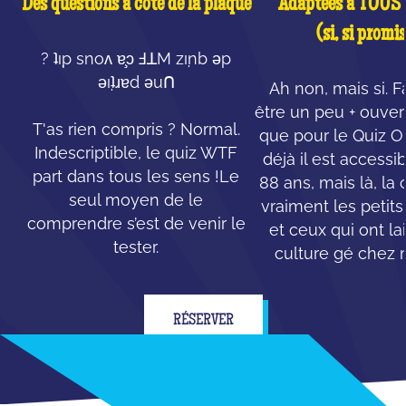
Des questions à côté de la plaque
Adaptées à TOUS l
(si, si promis
? ʇı̣p snoʌ ɐ̧ɔ ℲꓕM zı̣nb ǝp
ǝı̣ʇɹɐd ǝuꓵ
Ah non, mais si. F
être un peu + ouvert
T'as rien compris ? Normal.
que pour le Quiz Ori
Indescriptible, le quiz WTF
déjà il est accessi
part dans tous les sens !Le
88 ans, mais là, la 
seul moyen de le
vraiment les petit
comprendre s’est de venir le
et ceux qui ont la
tester.
culture gé chez
RÉSERVER