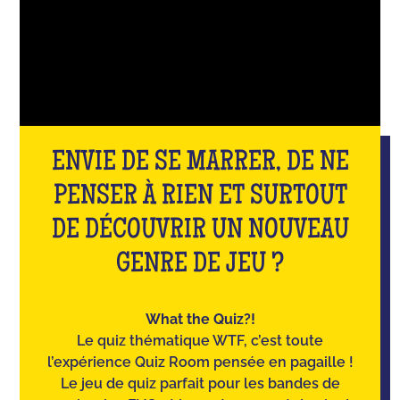
ENVIE DE SE MARRER, DE NE
PENSER À RIEN ET SURTOUT
DE DÉCOUVRIR UN NOUVEAU
GENRE DE JEU ?
What the Quiz?!
Le quiz thématique WTF, c’est toute
l’expérience Quiz Room pensée en pagaille !
Le jeu de quiz parfait pour les bandes de