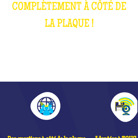
COMPLÈTEMENT À CÔTÉ DE
LA PLAQUE !
QU'EST-CE QUE C'EST ?