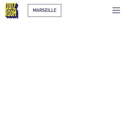
MARSEILLE
ENFANTS & ADOS
QU'EST-CE QUE C'EST ?