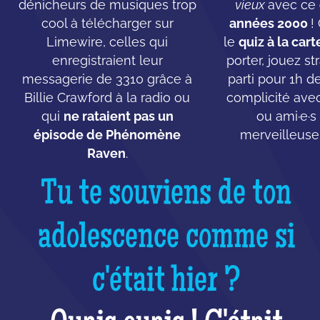
dénicheurs de musiques trop
vieux
avec ce
cool à télécharger sur
années 2000
!
Limewire, celles qui
le
quiz à la cart
enregistraient leur
porter, jouez st
messagerie de 3310 grâce à
parti pour 1h d
Billie Crawford à la radio ou
complicité ave
qui
ne rataient pas un
ou ami·e·s
épisode de Phénomène
merveilleuse
Raven
.
Tu te souviens de ton
adolescence comme si
c'était hier ?