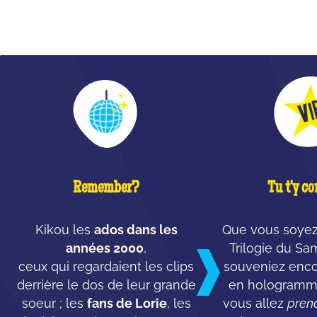
QU'EST-CE QUE C'EST ?
Remember?
Tu t'y co
Kikou les
ados dans les
Que vous soyez
années 2000
,
Trilogie du S
ceux qui regardaient les clips
souveniez enco
derrière le dos de leur grande
en hologramme
soeur ; les
fans de Lorie
, les
vous allez
pren