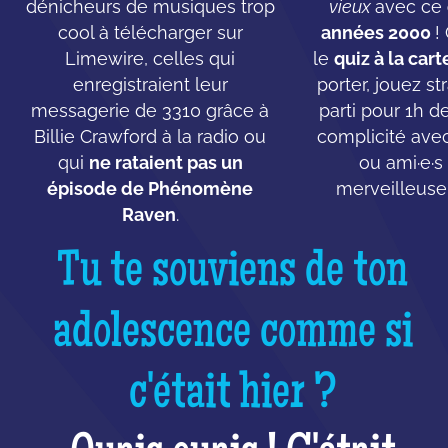
dénicheurs de musiques trop
vieux
avec ce
cool à télécharger sur
années 2000
!
Limewire, celles qui
le
quiz à la cart
enregistraient leur
porter, jouez st
messagerie de 3310 grâce à
parti pour 1h d
Billie Crawford à la radio ou
complicité ave
qui
ne rataient pas un
ou ami·e·s
épisode de Phénomène
merveilleuse
Raven
.
Tu te souviens de ton
adolescence comme si
c'était hier ?