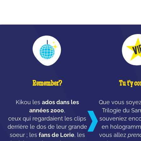
QU'EST-CE QUE C'EST ?
Remember?
Tu t'y co
Kikou les
ados dans les
Que vous soyez
années 2000
,
Trilogie du S
ceux qui regardaient les clips
souveniez enco
derrière le dos de leur grande
en hologramme
soeur ; les
fans de Lorie
, les
vous allez
pren