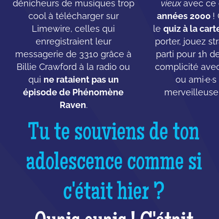
dénicheurs de musiques trop
vieux
avec ce
cool à télécharger sur
années 2000
!
Limewire, celles qui
le
quiz à la cart
enregistraient leur
porter, jouez st
messagerie de 3310 grâce à
parti pour 1h d
Billie Crawford à la radio ou
complicité ave
qui
ne rataient pas un
ou ami·e·s
épisode de Phénomène
merveilleuse
Raven
.
Tu te souviens de ton
adolescence comme si
c'était hier ?