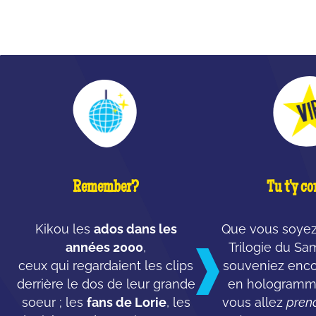
QU'EST-CE QUE C'EST ?
Remember?
Tu t'y co
Kikou les
ados dans les
Que vous soyez
années 2000
,
Trilogie du S
ceux qui regardaient les clips
souveniez enco
derrière le dos de leur grande
en hologramme
soeur ; les
fans de Lorie
, les
vous allez
pren