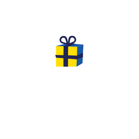
L'ANNIVERSAIRE DE RÊVE POUR
DES ENFANTS
Vous cherchez une activité originale et inoubliable
pour fêter l'anniversaire de votre
enfant de 8 à 12
ans
avec ses amis ?