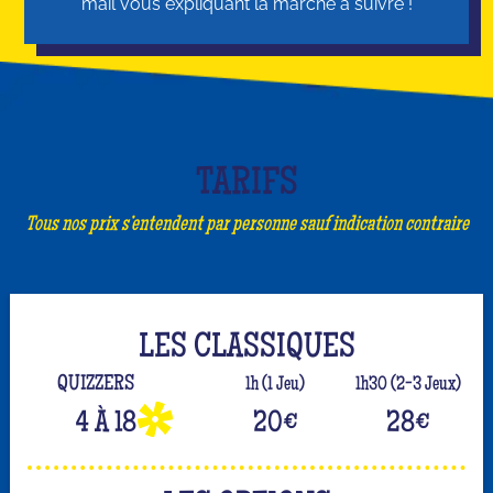
mail vous expliquant la marche à suivre !
TARIFS
Tous nos prix s’entendent par personne sauf indication contraire
LES CLASSIQUES
QUIZZERS
1h (1 Jeu)
1h30 (2-3 Jeux)
4 À 18
20
€
28
€