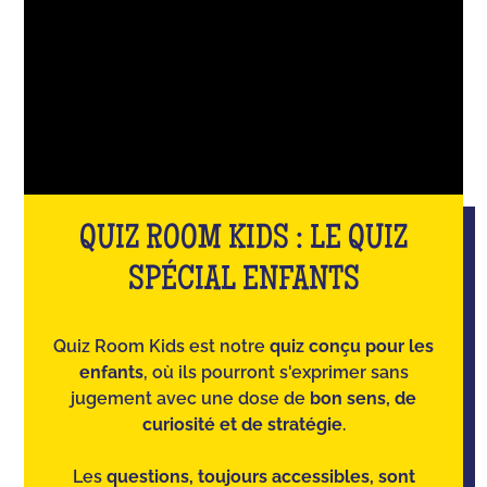
QUIZ ROOM KIDS : LE QUIZ
SPÉCIAL ENFANTS
Quiz Room Kids est notre
quiz conçu pour les
enfants
, où ils pourront s'exprimer sans
jugement avec une dose de
bon sens, de
curiosité et de stratégie
.
Les
questions, toujours accessibles, sont