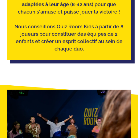
adaptées à leur âge (8-12 ans)
pour que
chacun s'amuse et puisse jouer la victoire !
Nous conseillons Quiz Room Kids à partir de 8
joueurs pour constituer des équipes de 2
enfants et créer un esprit collectif au sein de
chaque duo.