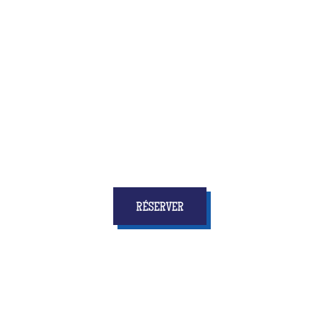
Quiz Room, c’est la toute nouvelle activité qui allie
amusement et réflexion, vitesse et concertation
... et
surtout qui donnera à tous les enfants
des étoiles
dans les yeux et des souvenirs pour longtemps !
RÉSERVER