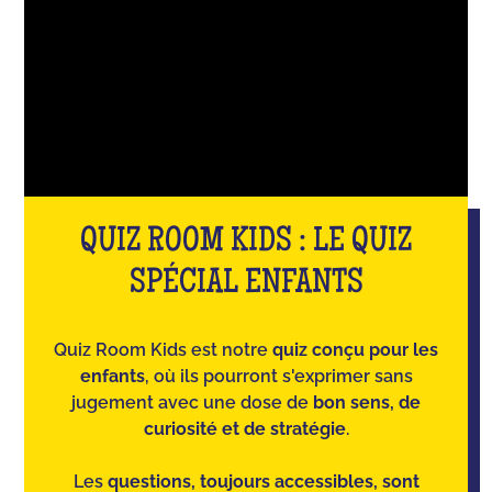
QUIZ ROOM KIDS : LE QUIZ
SPÉCIAL ENFANTS
Quiz Room Kids est notre
quiz conçu pour les
enfants
, où ils pourront s'exprimer sans
jugement avec une dose de
bon sens, de
curiosité et de stratégie
.
Les
questions, toujours accessibles, sont