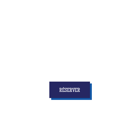
Quiz Room, c’est la toute nouvelle activité qui allie
amusement et réflexion, vitesse et concertation
... et
surtout qui donnera à tous les enfants
des étoiles
dans les yeux et des souvenirs pour longtemps !
RÉSERVER