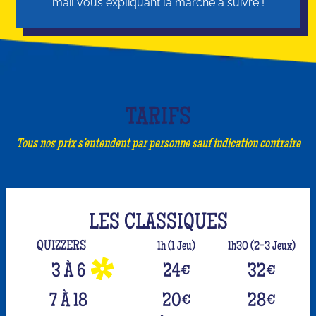
mail vous expliquant la marche à suivre !
TARIFS
Tous nos prix s’entendent par personne sauf indication contraire
LES CLASSIQUES
QUIZZERS
1h (1 Jeu)
1h30 (2-3 Jeux)
3 À 6
24
€
32
€
7 À 18
20
€
28
€