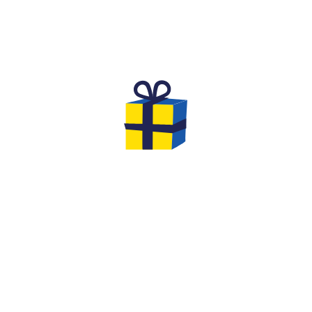
L'ANNIVERSAIRE DE RÊVE POUR
DES ENFANTS
Vous cherchez une activité originale et inoubliable
pour fêter l'anniversaire de votre
enfant de 8 à 12
ans
avec ses amis ?