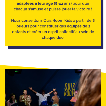
adaptées à leur âge (8-12 ans)
pour que
chacun s'amuse et puisse jouer la victoire !
Nous conseillons Quiz Room Kids à partir de 8
joueurs pour constituer des équipes de 2
enfants et créer un esprit collectif au sein de
chaque duo.