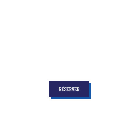
Quiz Room, c’est la toute nouvelle activité qui allie
amusement et réflexion, vitesse et concertation
... et
surtout qui donnera à tous les enfants
des étoiles
dans les yeux et des souvenirs pour longtemps !
RÉSERVER