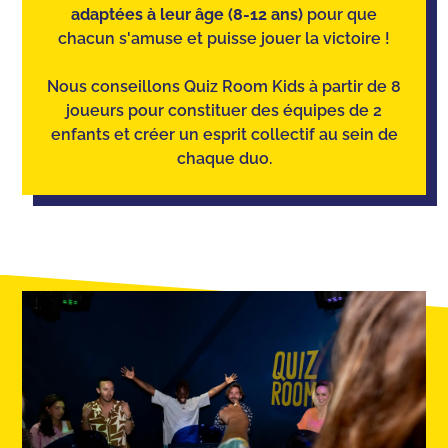
adaptées à leur âge (8-12 ans)
pour que
chacun s'amuse et puisse jouer la victoire !
Nous conseillons Quiz Room Kids à partir de 8
joueurs pour constituer des équipes de 2
enfants et créer un esprit collectif au sein de
chaque duo.