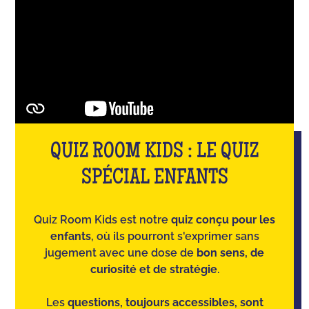
QUIZ ROOM KIDS : LE QUIZ
SPÉCIAL ENFANTS
Quiz Room Kids est notre
quiz conçu pour les
enfants
, où ils pourront s'exprimer sans
jugement avec une dose de
bon sens, de
curiosité et de stratégie
.
Les
questions, toujours accessibles, sont