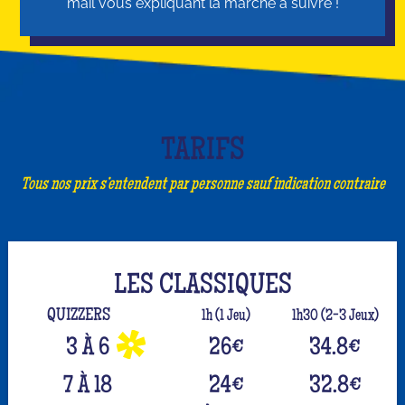
mail vous expliquant la marche à suivre !
TARIFS
Tous nos prix s’entendent par personne sauf indication contraire
LES CLASSIQUES
QUIZZERS
1h (1 Jeu)
1h30 (2-3 Jeux)
3 À 6
26
€
34.8
€
7 À 18
24
€
32.8
€