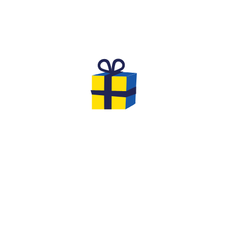
L'ANNIVERSAIRE DE RÊVE POUR
DES ENFANTS
Vous cherchez une activité originale et inoubliable
pour fêter l'anniversaire de votre
enfant de 8 à 12
ans
avec ses amis ?