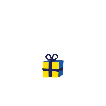
WHAT IS IT?
A FESTIVE AND COMPETITIVE
SPIRIT FOR A BIRTHDAY