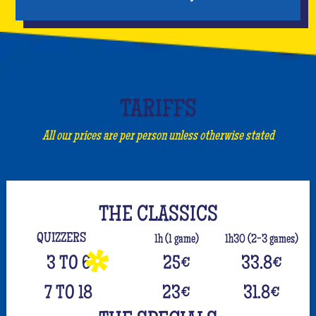
TARIFFS
All our prices are per person unless otherwise stated
THE CLASSICS
QUIZZERS
1h (1 game)
1h30 (2-3 games)
3 TO 6
25
€
33.8
€
7 TO 18
23
€
31.8
€