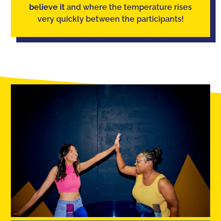
believe it
and where the temperature rises
very quickly between the participants!