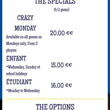
THE SPECIALS
1h (1 game)
CRAZY
MONDAY
20,00 €
€
Available on all games on
Mondays only. From 3
players
ENFANT
15,00 €
€
*Wednesday, Sunday et
school holidays
ÉTUDIANT
16,00 €
€
*Monday to Wednesday
THE OPTIONS