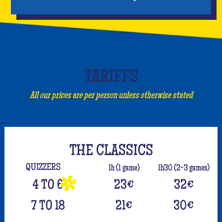
TARIFFS
All our prices are per person unless otherwise stated
THE CLASSICS
QUIZZERS
1h (1 game)
1h30 (2-3 games)
4 TO 6
23
€
32
€
7 TO 18
21
€
30
€