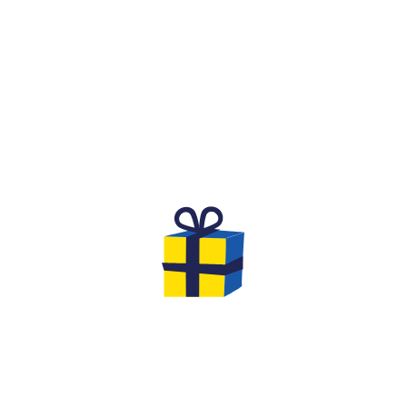
WHAT IS IT?
A FESTIVE AND COMPETITIVE
SPIRIT FOR A BIRTHDAY