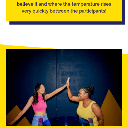
believe it
and where the temperature rises
very quickly between the participants!