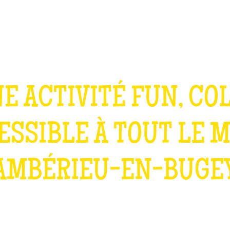
TEAM BUILDING
OFFRIR
JEUX
GROUPES
E ACTIVITÉ FUN, CO
ESSIBLE À TOUT LE 
AMBÉRIEU-EN-BUGE
QU'EST-CE QUE C'EST ?