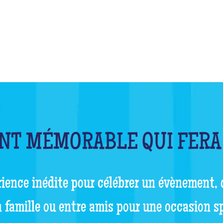
T MÉMORABLE QUI FERA
ience inédite pour célébrer un évènement,
n famille ou entre amis pour une occasion s