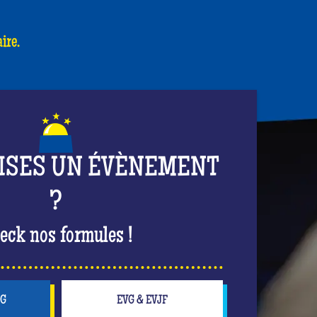
ire.
ISES UN ÉVÈNEMENT
?
eck nos formules !
NG
EVG & EVJF