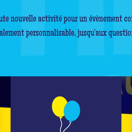
oute nouvelle activité pour un évènement co
alement personnalisable, jusqu’aux questio