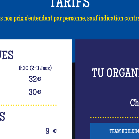
TARIFS
s nos prix s'entendent par personne, sauf indication contra
UES
1h30 (2-3 Jeux)
TU ORGAN
32
€
30
€
Ch
S
9
€
TEAM BUILDI