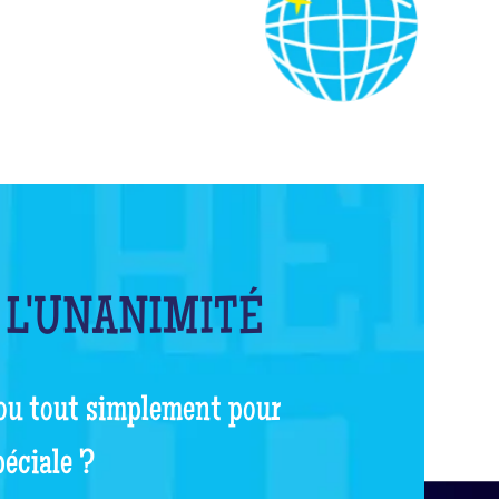
 L'UNANIMITÉ
 ou tout simplement pour
péciale ?