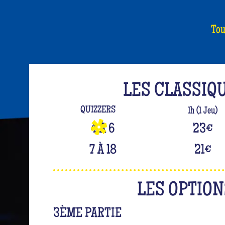
Tou
LES CLASSIQ
QUIZZERS
1h (1 Jeu)
4 À 6
23
€
7 À 18
21
€
LES OPTION
3ÈME PARTIE