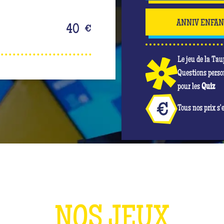
ANNIV ENFA
40
€
Le jeu de la Tau
Questions perso
pour les
Quiz
Tous nos prix s'
NOS JEUX