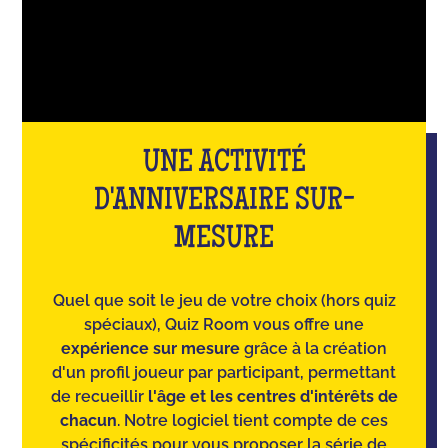
UNE ACTIVITÉ
D'ANNIVERSAIRE SUR-
MESURE
Quel que soit le jeu de votre choix (hors quiz
spéciaux), Quiz Room vous offre une
expérience sur mesure
grâce à la création
d'un profil joueur par participant, permettant
de recueillir
l'âge et les centres d'intérêts de
chacun
. Notre logiciel tient compte de ces
spécificités pour vous proposer la série de