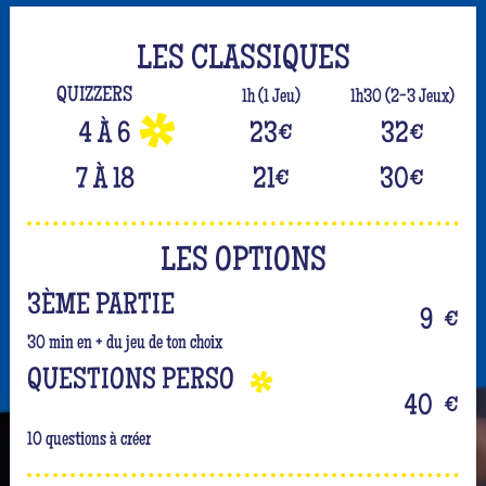
LES CLASSIQUES
QUIZZERS
1h (1 Jeu)
1h30 (2-3 Jeux)
4 À 6
23
€
32
€
7 À 18
21
€
30
€
LES OPTIONS
3ÈME PARTIE
9
€
30 min en + du jeu de ton choix
QUESTIONS PERSO
40
€
10 questions à créer