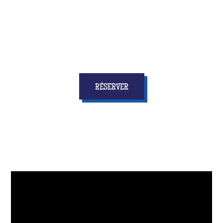
personne ne s'attendra !
RÉSERVER