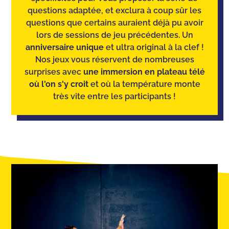
questions adaptée, et exclura à coup sûr les
questions que certains auraient déjà pu avoir
lors de sessions de jeu précédentes. Un
anniversaire unique
et ultra original à la clef !
Nos jeux vous réservent de nombreuses
surprises avec
une immersion en plateau télé
où l'on s'y croit
et où la température monte
très vite entre les participants !