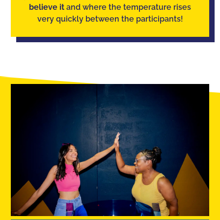
believe it
and where the temperature rises
very quickly between the participants!