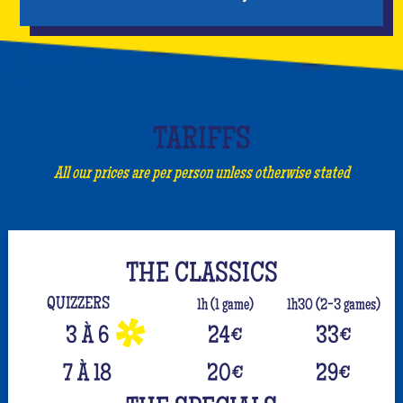
TARIFFS
All our prices are per person unless otherwise stated
THE CLASSICS
QUIZZERS
1h (1 game)
1h30 (2-3 games)
3 À 6
24
€
33
€
7 À 18
20
€
29
€