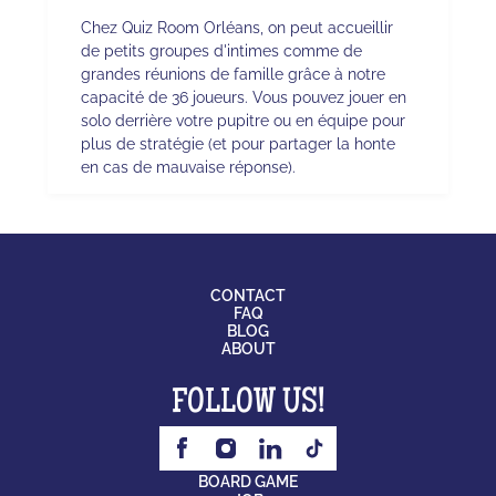
Chez Quiz Room Orléans, on peut accueillir
de petits groupes d'intimes comme de
grandes réunions de famille grâce à notre
capacité de 36 joueurs. Vous pouvez jouer en
solo derrière votre pupitre ou en équipe pour
plus de stratégie (et pour partager la honte
en cas de mauvaise réponse).
CONTACT
FAQ
BLOG
ABOUT
FOLLOW US!
BOARD GAME