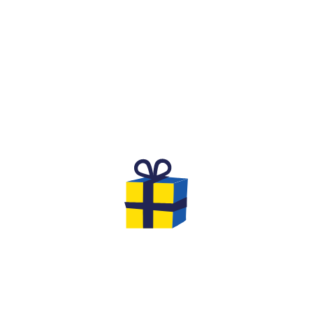
WHAT IS IT?
A FESTIVE AND COMPETITIVE
SPIRIT FOR A BIRTHDAY