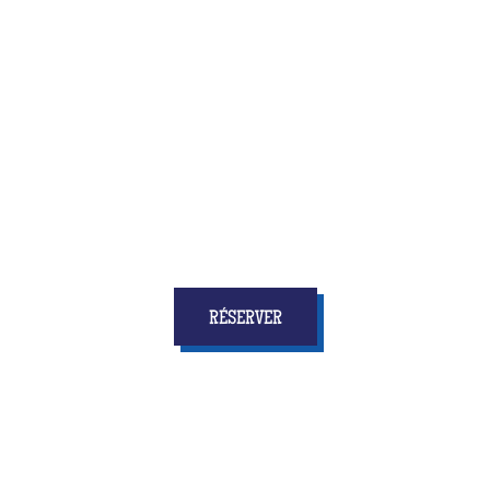
Quiz Room, c’est la toute nouvelle activité qui allie
amusement et réflexion, vitesse et concertation
... et
surtout qui donnera à tous les enfants
des étoiles
dans les yeux et des souvenirs pour longtemps !
RÉSERVER