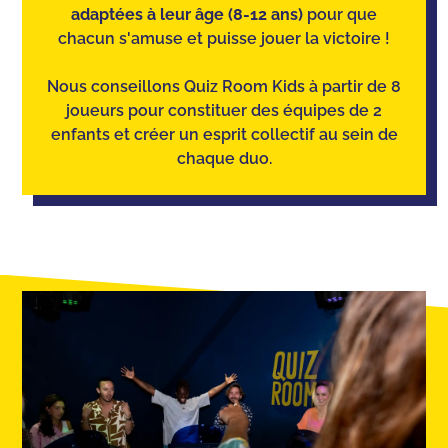
adaptées à leur âge (8-12 ans)
pour que
chacun s'amuse et puisse jouer la victoire !
Nous conseillons Quiz Room Kids à partir de 8
joueurs pour constituer des équipes de 2
enfants et créer un esprit collectif au sein de
chaque duo.