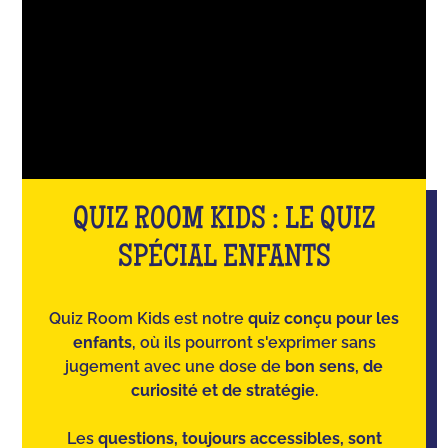
QUIZ ROOM KIDS : LE QUIZ
SPÉCIAL ENFANTS
Quiz Room Kids est notre
quiz conçu pour les
enfants
, où ils pourront s'exprimer sans
jugement avec une dose de
bon sens, de
curiosité et de stratégie
.
Les
questions, toujours accessibles, sont