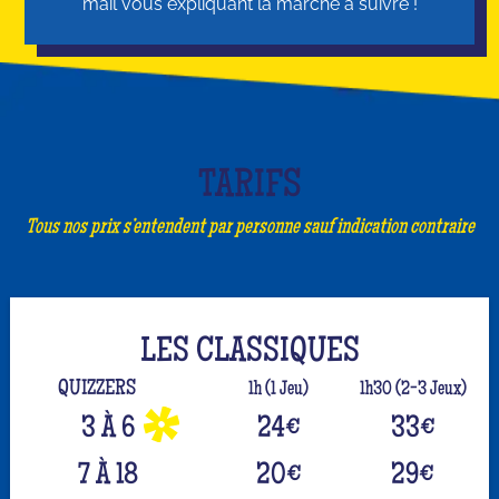
mail vous expliquant la marche à suivre !
TARIFS
Tous nos prix s’entendent par personne sauf indication contraire
LES CLASSIQUES
QUIZZERS
1h (1 Jeu)
1h30 (2-3 Jeux)
3 À 6
24
€
33
€
7 À 18
20
€
29
€