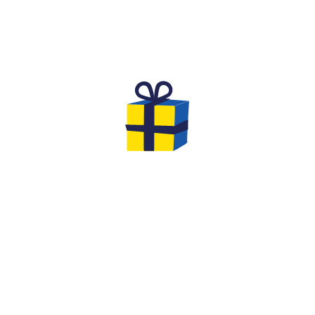
L'ANNIVERSAIRE DE RÊVE POUR
DES ENFANTS
Vous cherchez une activité originale et inoubliable
pour fêter l'anniversaire de votre
enfant de 8 à 12
ans
avec ses amis ?