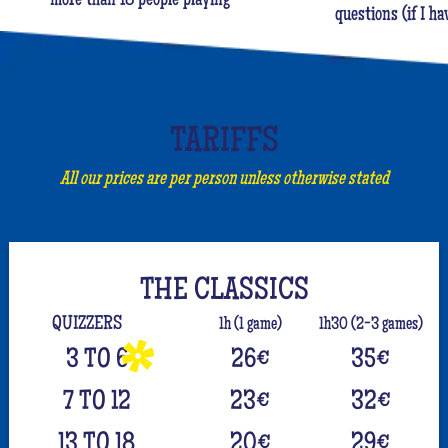
more than 18 people playing
questions (if I ha
TARIFFS
All our prices are per person unless otherwise stated
THE CLASSICS
QUIZZERS
1h (1 game)
1h30 (2-3 games)
3 TO 6
26
€
35
€
7 TO 12
23
€
32
€
13 TO 18
20
€
29
€