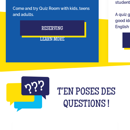
student
Come and try Quiz Room with kids, teens
and adults.
A quiz 
good id
English 
RESERVING
LEARN MORE
T'EN POSES DES
QUESTIONS !