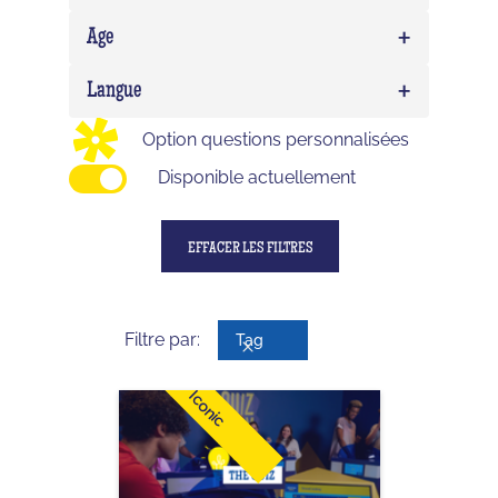
EVG/EVJF
0
+
Expert
0
Age
Birthday
0
Delirium (WTF)
0
+
Enfant
0
Langue
Impostor
0
Ado
0
Option questions personnalisées
Adulte
0
Disponible actuellement
EFFACER LES FILTRES
Filtre par:
Tag
Iconic