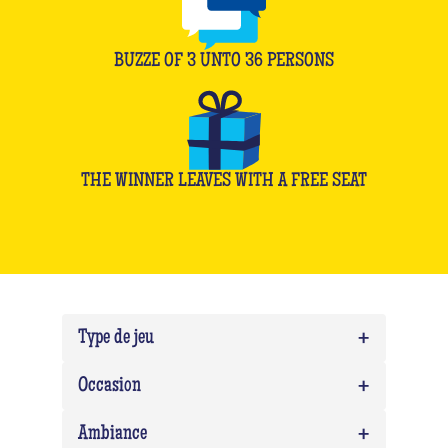
BUZZE OF
3
UNTO
36
PERSONS
THE WINNER LEAVES WITH A FREE SEAT
+
Type de jeu
+
Quiz
0
Occasion
Quiz Musico
0
+
Team building
0
Ambiance