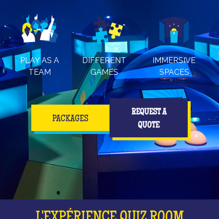
PLAY AS A
DIFFERENT
IMMERSIVE
TEAM
GAMES
SPACES
REQUEST A
PACKAGES
QUOTE
L'EXPÉRIENCE QUIZ ROOM