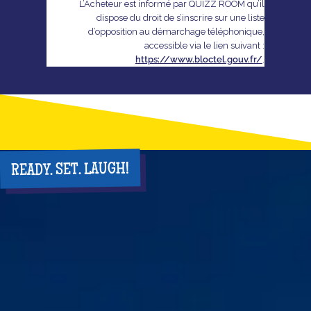
L’Acheteur est informé par QUIZZ ROOM qu’il
dispose du droit de s’inscrire sur une liste
d’opposition au démarchage téléphonique,
accessible via le lien suivant :
https://www.bloctel.gouv.fr/
.
READY. SET. LAUGH!