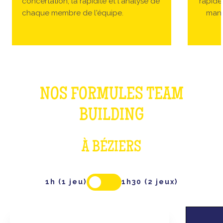
concertation, la rapidité et l'analyse de
rapides
chaque membre de l'équipe.
manc
NOS FORMULES TEAM
BUILDING
À BÉZIERS
1h (1 jeu)
1h30 (2 jeux)