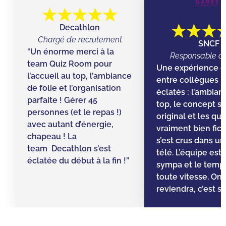
Decathlon
Chargé de recrutement
SNCF
"Un énorme merci à la
Responsable d’
team Quiz Room pour
Une expérience g
l’accueil au top, l’ambiance
entre collègues ! 
de folie et l’organisation
éclatés : l’ambian
parfaite ! Gérer 45
top, le concept s
personnes (et le repas !)
original et les qu
avec autant d’énergie,
vraiment bien fic
chapeau ! La
s’est crus dans un 
team Decathlon s’est
télé. L’équipe est
éclatée du début à la fin !”
sympa et le temps 
toute vitesse. On
reviendra, c’est sû