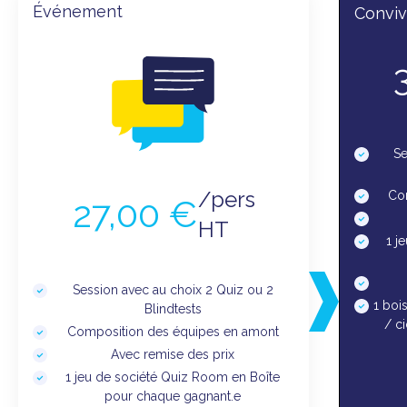
Événement
Convivi
Se
/pers
Co
27,00 €
HT
1 j
Session avec au choix 2 Quiz ou 2
1 bois
Blindtests
/ ci
Composition des équipes en amont
Avec remise des prix
1 jeu de société Quiz Room en Boîte
pour chaque gagnant.e