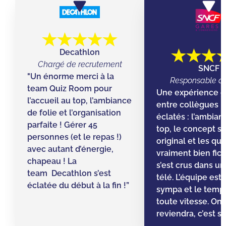
Decathlon
Chargé de recrutement
SNCF
"Un énorme merci à la
Responsable d’
team Quiz Room pour
Une expérience g
l’accueil au top, l’ambiance
entre collègues ! 
de folie et l’organisation
éclatés : l’ambian
parfaite ! Gérer 45
top, le concept s
personnes (et le repas !)
original et les qu
avec autant d’énergie,
vraiment bien fic
chapeau ! La
s’est crus dans un 
team Decathlon s’est
télé. L’équipe est
éclatée du début à la fin !”
sympa et le temps 
toute vitesse. On
reviendra, c’est sû