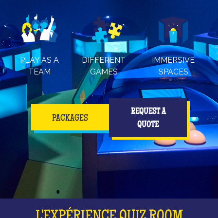
PLAY AS A
DIFFERENT
IMMERSIVE
TEAM
GAMES
SPACES
REQUEST A
PACKAGES
QUOTE
L'EXPÉRIENCE QUIZ ROOM