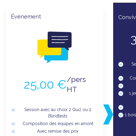
Événement
Convivi
Se
/pers
Co
25,00 €
HT
1 j
Session avec au choix 2 Quiz ou 2
1 boi
Blindtests
Composition des équipes en amont
Avec remise des prix