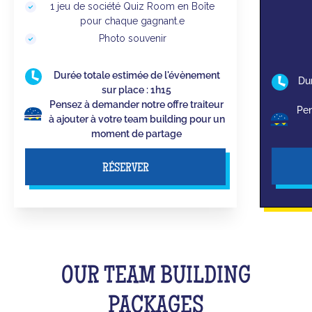
1 jeu de société Quiz Room en Boîte
pour chaque gagnant.e
Photo souvenir
Durée totale estimée de l'évènement
Du
sur place : 1h15
Pensez à demander notre offre traiteur
Pen
à ajouter à votre team building pour un
moment de partage
RÉSERVER
OUR TEAM BUILDING
PACKAGES