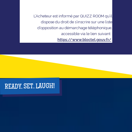
L’Acheteur est informé par QUIZZ ROOM qu’il
dispose du droit de s’inscrire sur une liste
d’opposition au démarchage téléphonique,
accessible via le lien suivant :
https://www.bloctel.gouv.fr/
.
READY. SET. LAUGH!