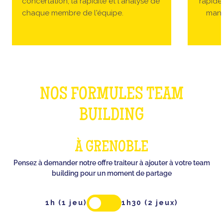
concertation, la rapidité et l'analyse de
rapides
chaque membre de l'équipe.
manc
NOS FORMULES TEAM
BUILDING
À GRENOBLE
Pensez à demander notre offre traiteur à ajouter à votre team
building pour un moment de partage
1h (1 jeu)
1h30 (2 jeux)