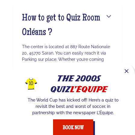
How to get to Quiz Room
Orléans ?
The center is located at 887 Route Nationale
20, 45770 Saran. You can easily reach it via
Parking sur place. Whether you’re coming
from Orléans or the surrounding area, our TV
studio awaits you for an immersive
The 2000s
experience.
Quiz
L'Équipe
The World Cup has kicked off! Here’s a quiz to
Quel est le nombre
revisit the best and worst of soccer, in
partnership with the newspaper L'Équipe.
maximum de joueurs à
BOOK NOW
Orléans ?