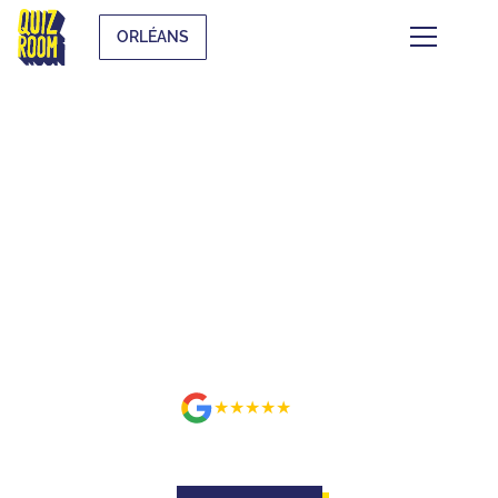
!
A new Quiz Room location is coming to your city, don't miss th
ORLÉANS
BUZZE FOR REAL ON A SET
BETTER THAN ON TV AT
ORLÉANS
★★★★★
avis