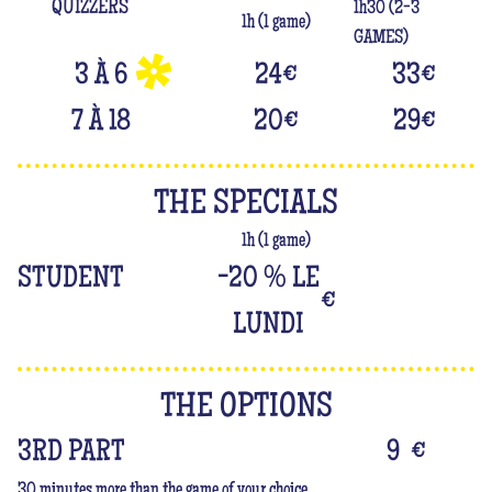
QUIZZERS
1h30 (2-3
1h (1 game)
GAMES)
3 À 6
24
€
33
€
7 À 18
20
€
29
€
THE SPECIALS
1h (1 game)
STUDENT
-20 % LE
€
LUNDI
THE OPTIONS
3RD PART
9
€
30 minutes more than the game of your choice