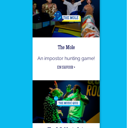
The Mole
An impostor hunting game!
EN SAVOIR +