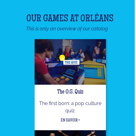
OUR GAMES AT ORLÉANS
This is only an overview of our catalog
The O.G. Quiz
The first born: a pop culture
quiz.
EN SAVOIR +