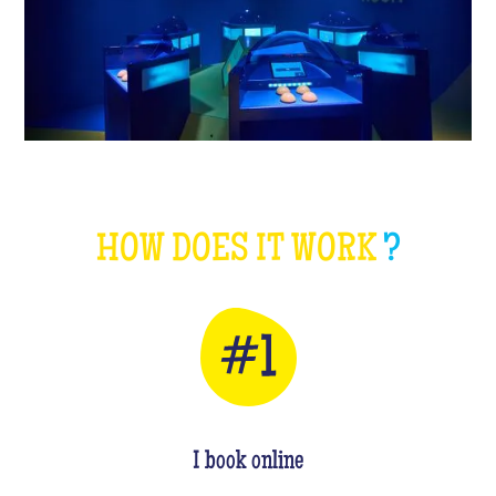
HOW DOES IT WORK
?
I book online