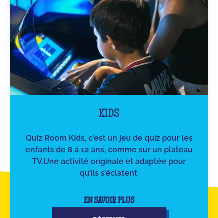
KIDS
Quiz Room Kids, c’est un jeu de quiz pour les
enfants de 8 à 12 ans, comme sur un plateau
TV.Une activité originale et adaptée pour
qu’ils s’éclatent.
EN SAVOIR PLUS