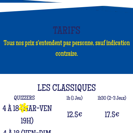
TARIFS
Tous nos prix s'entendent par personne, sauf indication
contraire.
LES CLASSIQUES
QUIZZERS
1h (1 Jeu)
1h30 (2-3 Jeux)
4 À 18 (MAR-VEN
12.5
€
17.5
€
19H)