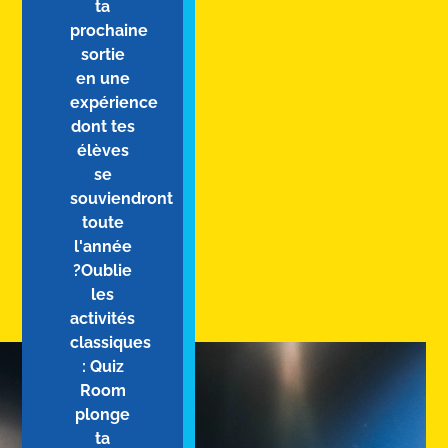
ta
prochaine
sortie
en une
expérience
dont tes
élèves
se
souviendront
toute
l'année
?Oublie
les
activités
classiques
: Quiz
Room
plonge
ta