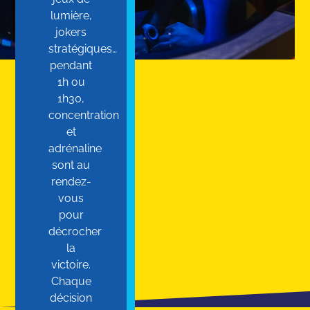
lumière,
jokers
stratégiques…
pendant
1h ou
1h30,
concentration
et
adrénaline
sont au
rendez-
vous
pour
décrocher
la
victoire.
Chaque
décision