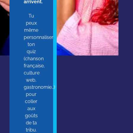
arrivent.
Tu
peux
même
personnaliser
ton
quiz
(chanson
française,
culture
web,
gastronomie…)
pour
coller
aux
goûts
de ta
tribu.