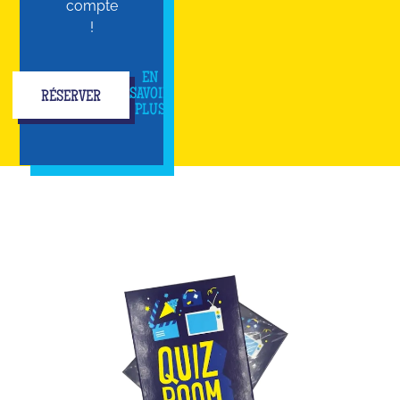
compte
!
EN
SAVOIR
RÉSERVER
PLUS