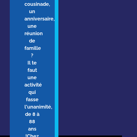
cousinade,
un
anniversaire,
une
réunion
de
famille
?
Il te
faut
une
activité
qui
fasse
l'unanimité,
de 8 à
88
ans
!Chez