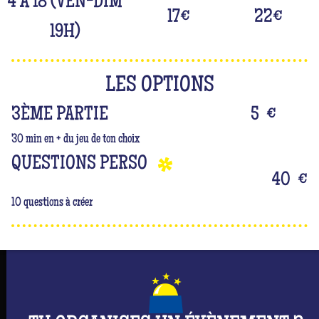
4 À 18 (VEN-DIM
17
€
22
€
19H)
LES OPTIONS
3ÈME PARTIE
5
€
30 min en + du jeu de ton choix
QUESTIONS PERSO
40
€
10 questions à créer