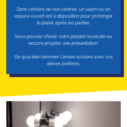
Dans certains de nos centres, un salon ou un
espace ouvert est à disposition pour prolonger
le plaisir après les parties.
Vous pouvez choisir votre playlist musicale ou
encore projeter une présentation.
De quoi bien terminer l'année scolaire avec vos
élèves préférés.