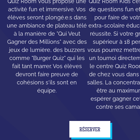
Quiz Room vous propose une
Quiz Room Kids c’e
activité fun et immersive. Vos
de questions fun e
élèves seront plongé.e.s dans
pour faire de votr
une ambiance de plateau télé
extra-scolaire éduc
à la manière de "Qui Veut
réussite. Si votre 
Gagner des Millions" avec des
supérieur à 18 pe
jeux de lumière, des buzzers
vous pourrez mettr
comme "Burger Quiz" qui les
un tournoi directe
fait tant marrer. Vos élèves
le centre Quiz Ro
devront faire preuve de
de chez vous dans 
cohésions s'ils sont en
salles. La concentr
équipe.
être au maximu
espérer gagner cet
contre ses cama
RÉSERVER