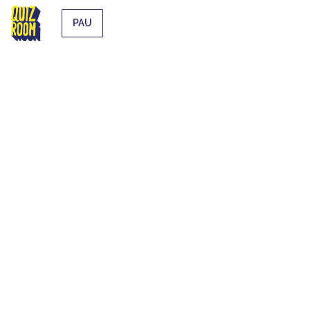
PAU
EXTRA-SCOLAIRE
QU'EST-CE QUE C'EST ?