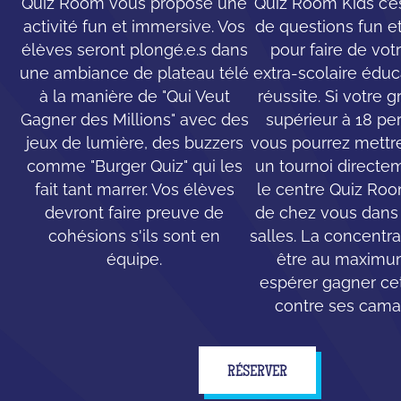
Quiz Room vous propose une
Quiz Room Kids c’e
activité fun et immersive. Vos
de questions fun e
élèves seront plongé.e.s dans
pour faire de votr
une ambiance de plateau télé
extra-scolaire éduc
à la manière de "Qui Veut
réussite. Si votre 
Gagner des Millions" avec des
supérieur à 18 pe
jeux de lumière, des buzzers
vous pourrez mettr
comme "Burger Quiz" qui les
un tournoi directe
fait tant marrer. Vos élèves
le centre Quiz Ro
devront faire preuve de
de chez vous dans 
cohésions s'ils sont en
salles. La concentr
équipe.
être au maximu
espérer gagner cet
contre ses cama
RÉSERVER