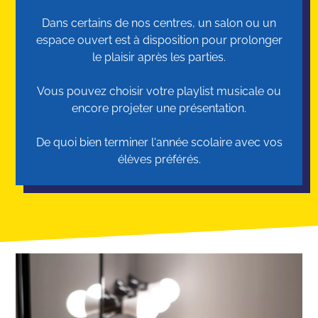
Dans certains de nos centres, un salon ou un
espace ouvert est à disposition pour prolonger
le plaisir après les parties.
Vous pouvez choisir votre playlist musicale ou
encore projeter une présentation.
De quoi bien terminer l'année scolaire avec vos
élèves préférés.