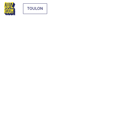
TOULON
EXTRA-SCOLAIRE
QU'EST-CE QUE C'EST ?