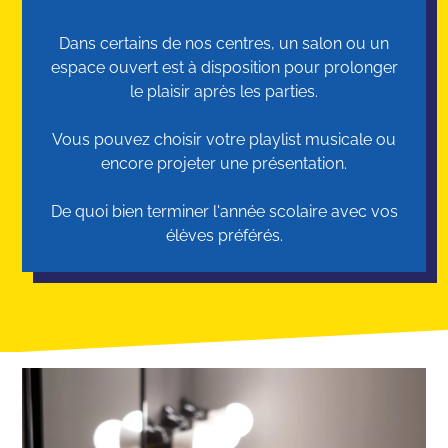
Dans certains de nos centres, un salon ou un
espace ouvert est à disposition pour prolonger
le plaisir après les parties.
Vous pouvez choisir votre playlist musicale ou
encore projeter une présentation.
De quoi bien terminer l'année scolaire avec vos
élèves préférés.