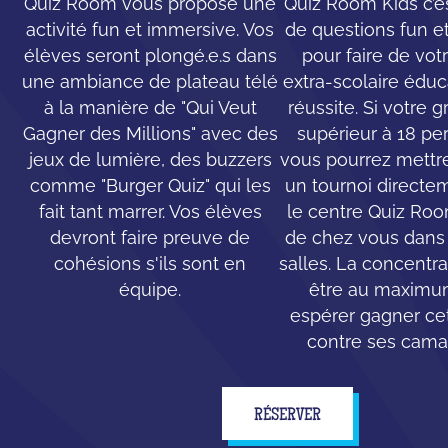
Quiz Room vous propose une
Quiz Room Kids c’e
activité fun et immersive. Vos
de questions fun e
élèves seront plongé.e.s dans
pour faire de votr
une ambiance de plateau télé
extra-scolaire éduc
à la manière de "Qui Veut
réussite. Si votre 
Gagner des Millions" avec des
supérieur à 18 pe
jeux de lumière, des buzzers
vous pourrez mettr
comme "Burger Quiz" qui les
un tournoi directe
fait tant marrer. Vos élèves
le centre Quiz Ro
devront faire preuve de
de chez vous dans 
cohésions s'ils sont en
salles. La concentr
équipe.
être au maximu
espérer gagner cet
contre ses cama
RÉSERVER