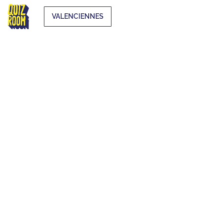
VALENCIENNES
EXTRA-SCOLAIRE
QU'EST-CE QUE C'EST ?