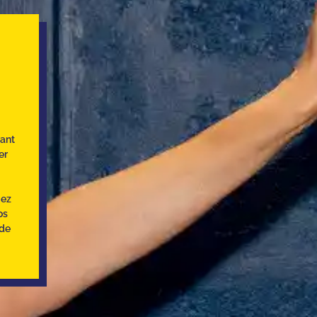
rant
er
gez
os
 de