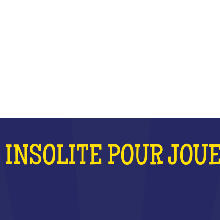
OUER EN FAMIL
QU'EST-CE QUE C'EST ?
 INSOLITE POUR JOU