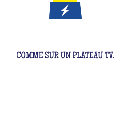
C’EST UN JEU DE QUIZ POUR LES
ENFANTS
COMME SUR UN PLATEAU TV.
Une activité originale et adaptée pour qu’ils
s’éclatent.
Pendant 1h, ils vont buzzer en équipe, avec leurs
amis, cousins, fratrie et complètement délirer.
Tout ça en se creusant un peu les méninges ! De la
musique aux films, sport, ou histoires...