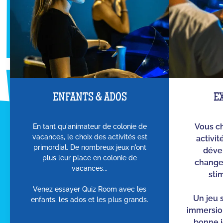
ENFANTS & ADOS
E
En tant qu'animateur de colonie de
Vous c
vacances, le choix des activités est
activit
primordial. De nombreux jeux n'ont
dével
plus leur place en colonie de
changen
vacances...
sti
Venez essayer Quiz Room avec les
Un jeu 
enfants, les ados et les plus grands.
immersion
bonne i