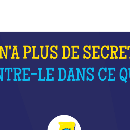
QU'EST-CE QUE C'EST ?
N'A PLUS DE SECRE
TRE-LE DANS CE QU