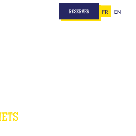
FR
EN
RÉSERVER
E
METS