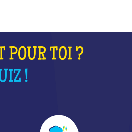
T POUR TOI ?
IZ !