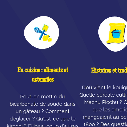
En cuisine : aliments et
Histoires et trad
ustensiles
D’où vient le koui
Quelle céréale cult
Peut-on mettre du
Machu Picchu ? Q
bicarbonate de soude dans
que les améri
un gâteau ? Comment
mangeaient au pet
déglacer ? Qu’est-ce que le
1800 ? Des questi
kimchi ? Et beaucoup d’autres