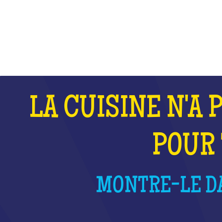
QU'EST-CE QUE C'EST ?
LA CUISINE N'A 
POUR 
MONTRE-LE DA