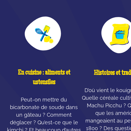
En cuisine : aliments et
Histoires et trad
ustensiles
D’où vient le koui
Quelle céréale cult
Peut-on mettre du
Machu Picchu ? Q
bicarbonate de soude dans
que les améri
un gâteau ? Comment
mangeaient au pet
déglacer ? Qu’est-ce que le
1800 ? Des questi
kimchi ? Et beaucoup d’autres