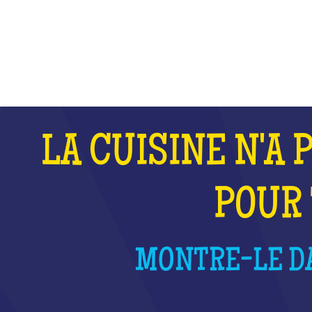
QU'EST-CE QUE C'EST ?
LA CUISINE N'A 
POUR 
MONTRE-LE DA