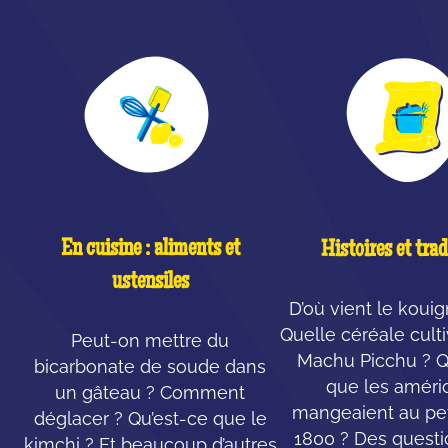
En cuisine : aliments et
Histoires et trad
ustensiles
D’où vient le koui
Quelle céréale cult
Peut-on mettre du
Machu Picchu ? Q
bicarbonate de soude dans
que les améri
un gâteau ? Comment
mangeaient au pet
déglacer ? Qu’est-ce que le
1800 ? Des questi
kimchi ? Et beaucoup d’autres