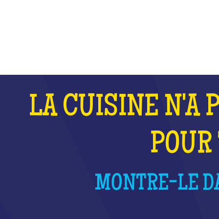
QU'EST-CE QUE C'EST ?
LA CUISINE N'A 
POUR 
MONTRE-LE DA