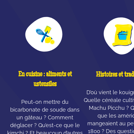
En cuisine : aliments et
Histoires et trad
ustensiles
D’où vient le koui
Quelle céréale cult
Peut-on mettre du
Machu Picchu ? Q
bicarbonate de soude dans
que les améri
un gâteau ? Comment
mangeaient au pet
déglacer ? Qu’est-ce que le
1800 ? Des questi
kimchi ? Et beaucoup d’autres