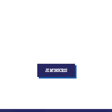
une nouvelle expérience unique.
Teste tes connaissances
face à des concurrent.e.s locaux.ales et découvre qui
sera Quiz Master !
JE M'INSCRIS