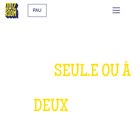
PAU
JOUER
SEUL.E OU À
DEUX
C’EST