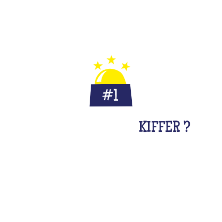
POURQUOI TU VAS
KIFFER ?
Ce tout nouveau mode de jeu t'offre l'opportunité de
jouer avec d'autres participant.e.s et de faire de
nouvelles connaissances. Que tu viennes solo ou en
duo (pour les plus réservé.e.s), prépare-toi à vivre