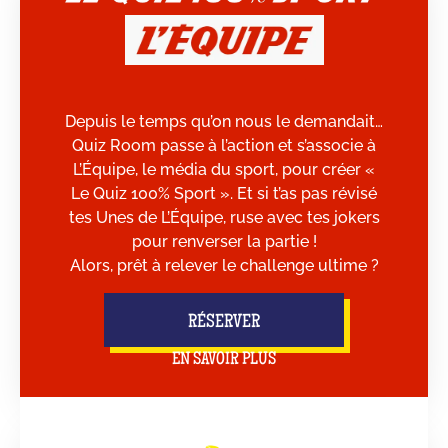
Depuis le temps qu’on nous le demandait…
Quiz Room passe à l’action et s’associe à
L’Équipe, le média du sport, pour créer «
Le Quiz 100% Sport ». Et si t’as pas révisé
tes Unes de L’Équipe, ruse avec tes jokers
pour renverser la partie !
Alors, prêt à relever le challenge ultime ?
RÉSERVER
EN SAVOIR PLUS