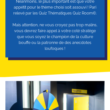
Néanmoins, le plus important est que votre
appétit pour le thème choisi soit assouvi ! Pari
relevé par les Quiz Thématiques Quiz Room©.
Mais attention, ne vous croyez pas trop malins,
vous devrez faire appel à votre coté stratège
que vous soyez le champion de la culture
bouffe ou la patronne de des anecdotes
loufoques !