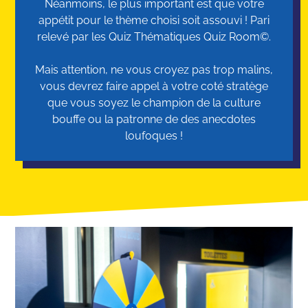
Néanmoins, le plus important est que votre
appétit pour le thème choisi soit assouvi ! Pari
relevé par les Quiz Thématiques Quiz Room©.
Mais attention, ne vous croyez pas trop malins,
vous devrez faire appel à votre coté stratège
que vous soyez le champion de la culture
bouffe ou la patronne de des anecdotes
loufoques !