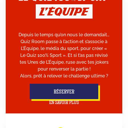
Depuis le temps qu’on nous le demandait…
Quiz Room passe à l’action et s’associe à
L’Équipe, le média du sport, pour créer «
Le Quiz 100% Sport ». Et si t’as pas révisé
tes Unes de L’Équipe, ruse avec tes jokers
pour renverser la partie !
Alors, prêt à relever le challenge ultime ?
RÉSERVER
EN SAVOIR PLUS