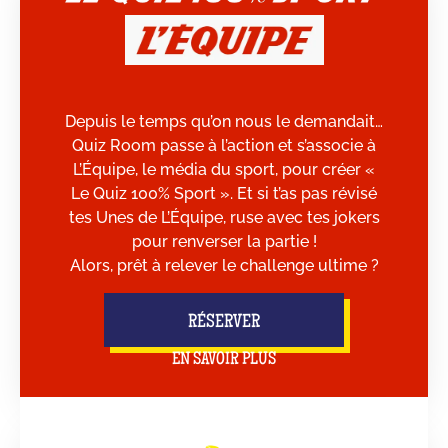
Depuis le temps qu’on nous le demandait…
Quiz Room passe à l’action et s’associe à
L’Équipe, le média du sport, pour créer «
Le Quiz 100% Sport ». Et si t’as pas révisé
tes Unes de L’Équipe, ruse avec tes jokers
pour renverser la partie !
Alors, prêt à relever le challenge ultime ?
RÉSERVER
EN SAVOIR PLUS