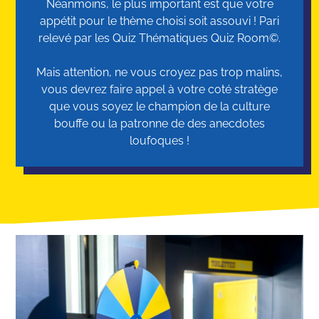
Néanmoins, le plus important est que votre
appétit pour le thème choisi soit assouvi ! Pari
relevé par les Quiz Thématiques Quiz Room©.
Mais attention, ne vous croyez pas trop malins,
vous devrez faire appel à votre coté stratège
que vous soyez le champion de la culture
bouffe ou la patronne de des anecdotes
loufoques !