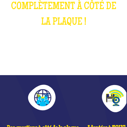
COMPLÈTEMENT À CÔTÉ DE
LA PLAQUE !
QU'EST-CE QUE C'EST ?