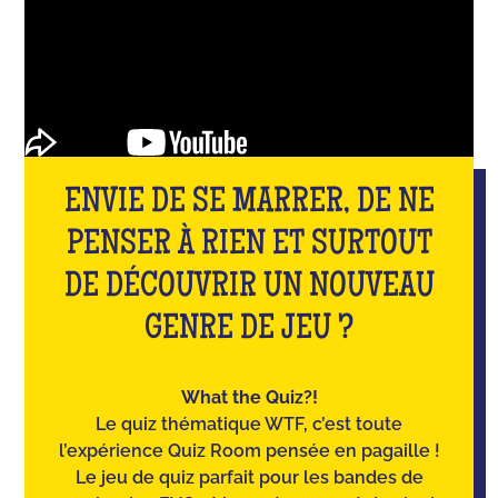
ENVIE DE SE MARRER, DE NE
PENSER À RIEN ET SURTOUT
DE DÉCOUVRIR UN NOUVEAU
GENRE DE JEU ?
What the Quiz?!
Le quiz thématique WTF, c’est toute
l’expérience Quiz Room pensée en pagaille !
Le jeu de quiz parfait pour les bandes de