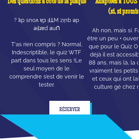
Des questions à côté de la plaque
Adaptées à TOUS l
(si, si promis
? ʇı̣p snoʌ ɐ̧ɔ ℲꓕM zı̣nb ǝp
ǝı̣ʇɹɐd ǝuꓵ
Ah non, mais si. F
être un peu + ouvert
T'as rien compris ? Normal.
que pour le Quiz Ori
Indescriptible, le quiz WTF
déjà il est accessi
part dans tous les sens !Le
88 ans, mais là, la 
seul moyen de le
vraiment les petit
comprendre s’est de venir le
et ceux qui ont la
tester.
culture gé chez
RÉSERVER