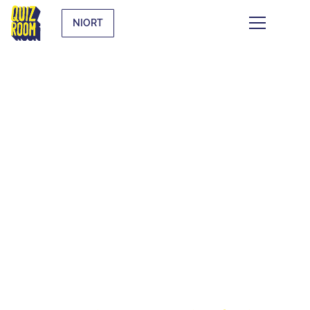
NIORT
LE QUIZ WHAT THE
F*CK