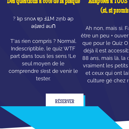
Des questions à côté de la plaque
Adaptées à TOUS l
(si, si promis
? ʇı̣p snoʌ ɐ̧ɔ ℲꓕM zı̣nb ǝp
ǝı̣ʇɹɐd ǝuꓵ
Ah non, mais si. F
être un peu + ouvert
T'as rien compris ? Normal.
que pour le Quiz Ori
Indescriptible, le quiz WTF
déjà il est accessi
part dans tous les sens !Le
88 ans, mais là, la 
seul moyen de le
vraiment les petit
comprendre s’est de venir le
et ceux qui ont la
tester.
culture gé chez
RÉSERVER