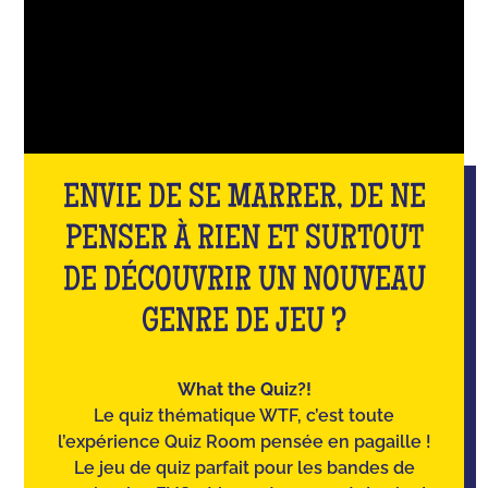
ENVIE DE SE MARRER, DE NE
PENSER À RIEN ET SURTOUT
DE DÉCOUVRIR UN NOUVEAU
GENRE DE JEU ?
What the Quiz?!
Le quiz thématique WTF, c’est toute
l’expérience Quiz Room pensée en pagaille !
Le jeu de quiz parfait pour les bandes de