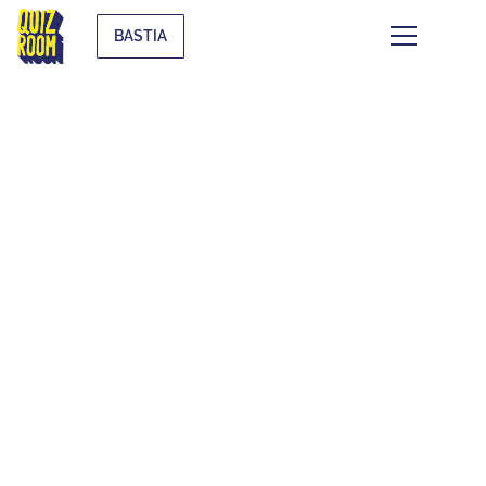
BASTIA
ENFANTS & ADOS
QU'EST-CE QUE C'EST ?