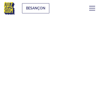
BESANÇON
ENFANTS & ADOS
QU'EST-CE QUE C'EST ?