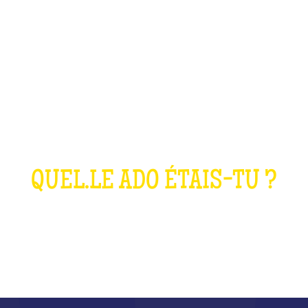
 QUIZ ANNÉES 2
QUEL.LE ADO ÉTAIS-TU ?
QU'EST-CE QUE C'EST ?